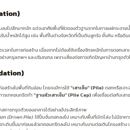
ation)
ลงไปลึกมากนัก แต่จะอาศัยพื้นที่ผิวของตัวฐานรากในการแผ่กระจายน้ำหน
ำหนักได้สูง เช่น พื้นที่ในต่างจังหวัดที่เป็นดินลูกรัง ชั้นหิน หรือดิ
ดเวลาในการก่อสร้าง เนื่องจากไม่ต้องใช้เครื่องจักรหนักในการตอกเสาเ
นิ่มอย่างกรุงเทพฯ และปริมณฑล เพราะเสี่ยงต่อการเกิดปัญหาบ้านทรุดตัวไ
dation)
อสร้างในพื้นที่ดินอ่อน โดยจะมีการใช้
“เสาเข็ม” (Pile)
ตอกหรือเจาะลึ
ะทำการเทคอนกรีตทำ
“ฐานหัวเสาเข็ม” (Pile Cap)
เพื่อเชื่อมต่อกับเสา
าสการทรุดตัวของอาคารได้อย่างมีประสิทธิภาพ
ตอก (Driven Pile):
ใช้ปั้นจั่นตอกลงไป เหมาะกับพื้นที่เปิดโล่ง ไม่มีอาค
ือเจาะดินขึ้นมาก่อนแล้วเทคอนกรีตลงไป เหมาะกับงานต่อเติมโครงสร้าง