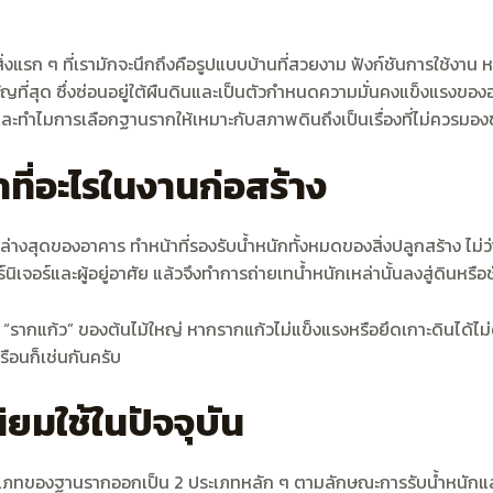
 สิ่งแรก ๆ ที่เรามักจะนึกถึงคือรูปแบบบ้านที่สวยงาม ฟังก์ชันการใช้งาน
คัญที่สุด ซึ่งซ่อนอยู่ใต้ผืนดินและเป็นตัวกำหนดความมั่นคงแข็งแรงของอ
และทำไมการเลือกฐานรากให้เหมาะกับสภาพดินถึงเป็นเรื่องที่ไม่ควรมอง
าที่อะไรในงานก่อสร้าง
ยู่ล่างสุดของอาคาร ทำหน้าที่รองรับน้ำหนักทั้งหมดของสิ่งปลูกสร้าง ไ
เจอร์และผู้อยู่อาศัย แล้วจึงทำการถ่ายเทน้ำหนักเหล่านั้นลงสู่ดินหรือชั้
รากแก้ว” ของต้นไม้ใหญ่ หากรากแก้วไม่แข็งแรงหรือยึดเกาะดินได้ไม่ดี
ือนก็เช่นกันครับ
ยมใช้ในปัจจุบัน
ทของฐานรากออกเป็น 2 ประเภทหลัก ๆ ตามลักษณะการรับน้ำหนักและสภาพ