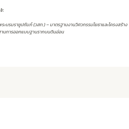
):
ะบรมราชูปถัมภ์ (วสท.) – มาตรฐานงานวิศวกรรมโยธาและโครงสร้าง
ตรฐานการออกแบบฐานรากบนดินอ่อน