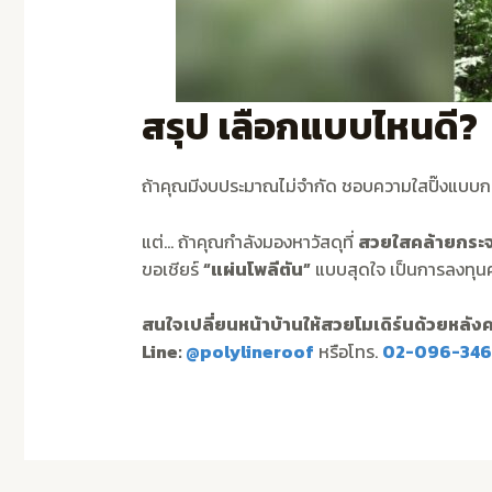
สรุป เลือกแบบไหนดี?
ถ้าคุณมีงบประมาณไม่จำกัด ชอบความใสปิ๊งแบบก
แต่… ถ้าคุณกำลังมองหาวัสดุที่
สวยใสคล้ายกระจก
ขอเชียร์
“แผ่นโพลีตัน”
แบบสุดใจ เป็นการลงทุนครั
สนใจเปลี่ยนหน้าบ้านให้สวยโมเดิร์นด้วยหลัง
Line:
@polylineroof
หรือโทร.
02-096-346