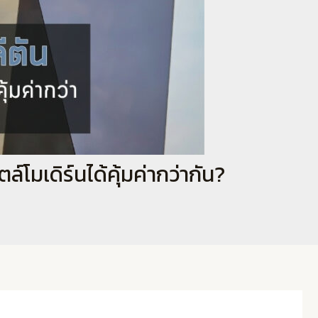
โมเดิร์นได้คุ้มค่ากว่ากัน?