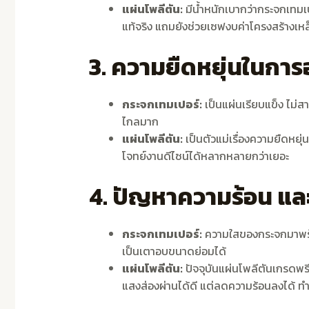
แผ่นโพลีตัน:
มีน้ำหนักเบากว่ากระจกเทมเป
แท้จริง แถมยังช่วยเซฟงบค่าโครงสร้างเห
3. ความยืดหยุ่นในกา
กระจกเทมเปอร์:
เป็นแผ่นเรียบแข็ง ไม่ส
ไกลมาก
แผ่นโพลีตัน:
เป็นตัวแม่เรื่องความยืดหย
โจทย์งานดีไซน์ได้หลากหลายกว่าเยอะ
4. ปัญหาความร้อน และ
กระจกเทมเปอร์:
ความใสของกระจกมาพร้อมกั
เป็นเตาอบขนาดย่อมได้
แผ่นโพลีตัน:
ปัจจุบันแผ่นโพลีตันเกรดพร
แสงส่องผ่านได้ดี แต่ลดความร้อนลงได้ ทำให