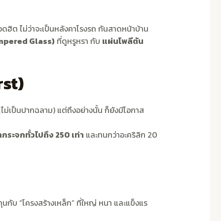
อดฮิต ไม่ว่าจะเป็นหลังคาโรงรถ กันสาดหน้าบ้าน
mpered Glass)
ที่ดูหรูหรา กับ
แผ่นโพลีตัน
st)
ไม่เป็นปากฉลาม) แต่ถึงอย่างนั้น ก็ยังมีโอกาส
ะจกทั่วไปถึง 250 เท่า
และทนกว่าอะคริลิก 20
ุนกับ “โครงสร้างเหล็ก” ที่ใหญ่ หนา และแข็งแร