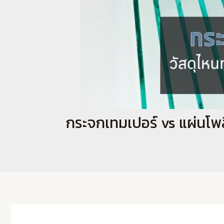
กระจกเทมเปอร์ vs แผ่นโพลี