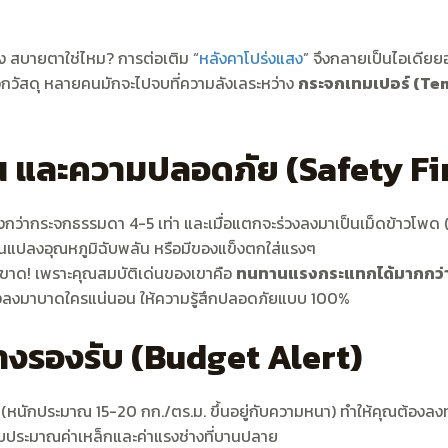
โล่ง สบายตาใช่ไหม? การต่อเติม “
หลังคาโปร่งแสง
” จึงกลายเป็นไอเดียย
อกวัสดุ หลายคนมักจะไปจบที่ความลังเลระหว่าง
กระจกเทมเปอร์ (Te
 และความปลอดภัย (Safety Fir
แรงกว่ากระจกธรรมดา 4-5 เท่า และเมื่อแตกจะร่วงลงมาเป็นเม็ดข้าวโพด (
่ยนแปลงอุณหภูมิฉับพลัน หรือมีของแข็งตกใส่แรงๆ
ินขาด! เพราะคุณสมบัติเด่นของเขาคือ
ทนทานแรงกระแทกได้มากกว่ากร
งร่วงลงมาบาดใครแน่นอน ให้ความรู้สึกปลอดภัยแบบ 100%
้างรองรับ (Budget Alert)
ก (หนักประมาณ 15-20 กก./ตร.ม. ขึ้นอยู่กับความหนา) ทำให้คุณต้องลงท
งบประมาณค่าเหล็กและค่าแรงช่างที่บานปลาย