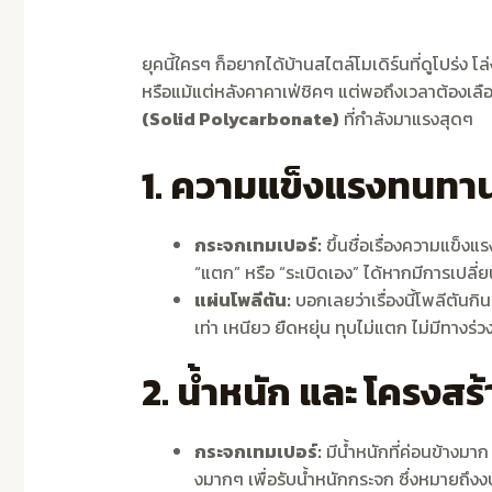
ยุคนี้ใครๆ ก็อยากได้บ้านสไตล์โมเดิร์นที่ดูโปร่ง 
หรือแม้แต่หลังคาคาเฟ่ชิคๆ แต่พอถึงเวลาต้องเลื
(Solid Polycarbonate)
ที่กำลังมาแรงสุดๆ
1. ความแข็งแรงทนทาน
กระจกเทมเปอร์:
ขึ้นชื่อเรื่องความแข็ง
“แตก” หรือ “ระเบิดเอง” ได้หากมีการเปลี
แผ่นโพลีตัน:
บอกเลยว่าเรื่องนี้โพลีตันก
เท่า เหนียว ยืดหยุ่น ทุบไม่แตก ไม่มีทา
2. น้ำหนัก และ โครงสร
กระจกเทมเปอร์:
มีน้ำหนักที่ค่อนข้างมา
งมากๆ เพื่อรับน้ำหนักกระจก ซึ่งหมายถึง