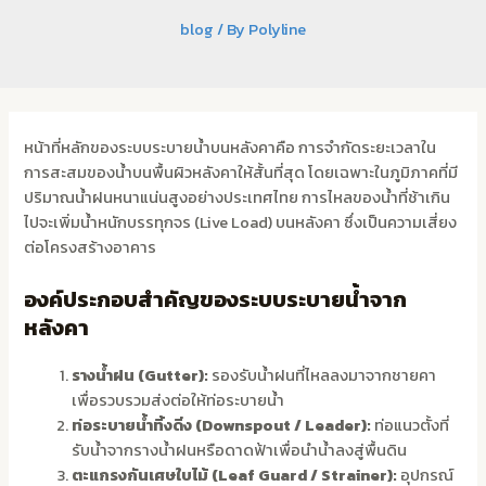
blog
/ By
Polyline
หน้าที่หลักของระบบระบายน้ำบนหลังคาคือ การจำกัดระยะเวลาใน
การสะสมของน้ำบนพื้นผิวหลังคาให้สั้นที่สุด โดยเฉพาะในภูมิภาคที่มี
ปริมาณน้ำฝนหนาแน่นสูงอย่างประเทศไทย การไหลของน้ำที่ช้าเกิน
ไปจะเพิ่มน้ำหนักบรรทุกจร (Live Load) บนหลังคา ซึ่งเป็นความเสี่ยง
ต่อโครงสร้างอาคาร
องค์ประกอบสำคัญของระบบระบายน้ำจาก
หลังคา
รางน้ำฝน (Gutter):
รองรับน้ำฝนที่ไหลลงมาจากชายคา
เพื่อรวบรวมส่งต่อให้ท่อระบายน้ำ
ท่อระบายน้ำทิ้งดิ่ง (Downspout / Leader):
ท่อแนวตั้งที่
รับน้ำจากรางน้ำฝนหรือดาดฟ้าเพื่อนำน้ำลงสู่พื้นดิน
ตะแกรงกันเศษใบไม้ (Leaf Guard / Strainer):
อุปกรณ์