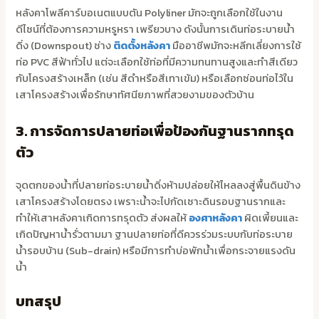
หลังคาโพลีคาร์บอเนตแบบตัน Polyliner มักจะถูกเลือกใช้ในงาน
ดีไซน์ที่ต้องการความหรูหรา เพรียวบาง ดังนั้นการเดินท่อระบายน้ำ
ดิ่ง (Downspout) ช่าง
ติดตั้งหลังคา
มืออาชีพมักจะหลีกเลี่ยงการใช้
ท่อ PVC สีฟ้าทั่วไป แต่จะเลือกใช้ท่อที่มีความทนทานสูงและทำสีเดียว
กับโครงสร้างเหล็ก (เช่น สีดำหรือสีเทาเข้ม) หรือเลือกซ่อนท่อไว้ใน
เสาโครงสร้างเพื่อรักษาทัศนียภาพที่สวยงามของตัวบ้าน
3. การจัดการปลายท่อเพื่อป้องกันฐานรากทรุด
ตัว
จุดตกของน้ำที่ปลายท่อระบายน้ำดิ่งห้ามปล่อยให้ไหลลงสู่พื้นดินข้าง
เสาโครงสร้างโดยตรง เพราะน้ำจะไปกัดเซาะดินรอบฐานรากและ
ทำให้เสาหลังคาเกิดการทรุดตัว ส่งผลให้
องศาหลังคา
ผิดเพี้ยนและ
เกิดปัญหาน้ำรั่วตามมา ฐานปลายท่อที่ดีควรร่วมระบบกับท่อระบาย
น้ำรอบบ้าน (Sub-drain) หรือมีการทำบ่อพักน้ำเพื่อกระจายแรงดัน
น้ำ
บทสรุป