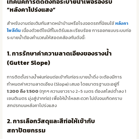
เทคนิคการติดตั้งท่อระบายน้ำเพื่อรองรับ
“หลังคาโปร่งแสง”
สำหรับงานต่อเติมกันสาดหน้าบ้านหรือโรงจอดรถที่นิยมใช้
หลังคา
โพลีตัน
เนื่องด้วยดีไซน์ที่โมเดิร์นและเรียบร้อย การออกแบบระบบท่อ
ระบายน้ำต้องคำนวณให้สอดคล้องกันดังนี้:
1. การรักษาค่าความลาดเอียงของรางน้ำ
(Gutter Slope)
การติดตั้งรางน้ำฝนก่อนต่อเข้ากับท่อระบายน้ำดิ่ง จะต้องมีการ
กำหนดค่าความลาดเอียง (Slope) เสมอ โดยมาตรฐานจะอยู่ที่
1:200 ถึง 1:500
(ทุกๆ ความยาวราง 2-5 เมตร ต้องสโลปต่ำลง 1
เซนติเมตร มุ่งสู่ปากท่อ) เพื่อให้น้ำไหลสะดวก ไม่ขังจนเกิดคราบ
สกปรกบนหลังคาโปร่งแสง
2. การเลือกวัสดุและสีท่อให้เข้ากับ
สถาปัตยกรรม