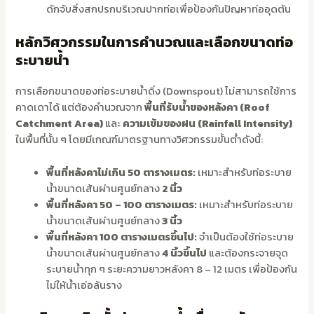
ดักจับสิ่งสกปรกบริเวณปากท่อเพื่อป้องกันปัญหาท่ออุดตัน
หลักวิศวกรรมในการคำนวณและเลือกขนาดท่อ
ระบายน้ำ
การเลือกขนาดของท่อระบายน้ำดิ่ง (Downspout) ไม่สามารถใช้การ
คาดเดาได้ แต่ต้องคำนวณจาก
พื้นที่รับน้ำของหลังคา (Roof
Catchment Area)
และ
ความเข้มของฝน (Rainfall Intensity)
ในพื้นที่นั้น ๆ โดยมีเกณฑ์มาตรฐานทางวิศวกรรมขั้นต่ำดังนี้:
พื้นที่หลังคาไม่เกิน 50 ตารางเมตร:
เหมาะสำหรับท่อระบาย
น้ำขนาดเส้นผ่านศูนย์กลาง
2 นิ้ว
พื้นที่หลังคา 50 – 100 ตารางเมตร:
เหมาะสำหรับท่อระบาย
น้ำขนาดเส้นผ่านศูนย์กลาง
3 นิ้ว
พื้นที่หลังคา 100 ตารางเมตรขึ้นไป:
จำเป็นต้องใช้ท่อระบาย
น้ำขนาดเส้นผ่านศูนย์กลาง
4 นิ้วขึ้นไป
และต้องกระจายจุด
ระบายน้ำทุก ๆ ระยะความยาวหลังคา 8 – 12 เมตร เพื่อป้องกัน
ไม่ให้น้ำเอ่อล้นราง