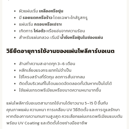
ผิวแผ่นเริ่ม
เหลืองหรือขุ่น
มี
รอยแตกหรือร้าว
โดยเฉพาะใกล้รูสกรู
แผ่นเริ่ม
กรอบหรือเปราะ
เกิดการ
โก่งตัว
หรือแอ่นจากความร้อน
สำหรับแผ่นกลวง: เริ่มมี
น้ำขังหรือฝุ่นในช่องแผ่น
วิธียืดอายุการใช้งานของแผ่นโพลีคาร์บอเนต
ล้างทำความสะอาดทุก 3–6 เดือน
หลีกเลี่ยงแรงกระแทกไม่จำเป็น
ใช้โครงสร้างที่รัดกุม ลดการสั่นจากลม
ติดตั้งบริเวณที่ไม่โดนแดดจัดตลอดทั้งวันหากเป็นไปได้
ใช้แผ่นเกรดพรีเมียมหรือขนาดความหนามากขึ้น
แผ่นโพลีคาร์บอเนตสามารถใช้งานได้ยาวนาน 5–15 ปี ขึ้นกับ
คุณภาพแผ่น ความหนา การเคลือบ UV วิธีติดตั้ง และการดูแลรักษา
หากต้องการความทนทานสูงสุด ควรเลือกแผ่นเกรดพรีเมียมแบบตัน
พร้อม UV Coating และติดตั้งโดยช่างมืออาชีพ