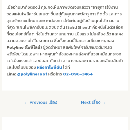
เมื่ออ่านมาถึงตรงนี้ คุณคงเห็นภาพชัดเจนแล้วว่า “อายุการใช้งาน
ของแผ่นโพลีคาร์บอเนต” ขึ้นอยู่กับคุณภาพวัสดุ การติดตั้ง และการ
ดูแลรักษาแค่ไหน และหากต้องการให้แผ่นอยู่กับบ้านคุณได้ยาวนาน
ที่สุด “แผ่นโพลีคาร์บอเนตชนิดตัน (Solid Sheet)” คือหนึ่งในตัวเลือก
ที่ตอบโจทย์ที่สุด ทั้งในด้านความทนทาน แข็งแรง ไม่เหลืองเร็ว และคง
ความสวยงามได้ในระยะยาว ซึ่งทั้งหมดนี้คือความเชี่ยวชาญของ
Polyline (โพลีไลน์)
ผู้จัดจำหน่าย
แผ่นโพลีคาร์บอเนตตันเกรด
พรีเมียม
โดยเฉพาะ หากคุณกำลังมองหาหลังคาที่สวยเหมือนกระจก
แต่แข็งแรงกว่าและปลอดภัยกว่า สามารถสอบถามรายละเอียดสินค้า
และโปรโมชั่นของ
หลังคาโพลีตัน
ได้ที่
Line:
@polylineroof
หรือโทร
02-096-3464
←
Previous เรื่อง
Next เรื่อง
→