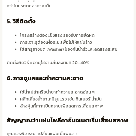
กว่าในประเทศอากาศเย็น
5. วิธีติดตั้ง
โครงสร้างต้องแข็งแรง รองรับการยืดหด
การเจาะรูต้องเผื่อระยะเพื่อไม่ให้แผ่นร้าว
ใช้สกรูยางปิด (Washer) ป้องกันน้ำรั่วและลดแรงสะสม
ติดตั้งผิดวิธี = อายุใช้งานสั้นลงทันที 20–40%
6. การดูแลและทำความสะอาด
ใช้น้ำเปล่าหรือน้ำยาทำความสะอาดอ่อน ๆ
หลีกเลี่ยงน้ำยาเคมีรุนแรง เช่น ทินเนอร์ น้ำมัน
ล้างฝุ่นที่เกาะเป็นคราบเพื่อลดการเสื่อมสภาพ
สัญญาณว่าแผ่นโพลีคาร์บอเนตเริ่มเสื่อมสภาพ
คุณควรพิจารณาเปลี่ยนแผ่นเมื่อพบว่า: