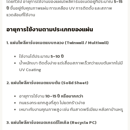
โดยทั่วไป อายุการใช้งานของแผ่นโพลีคาร์บอเนตอยู่ที่ประมาณ
5–15
ปี
ขึ้นอยู่กับคุณภาพแผ่น การเคลือบ UV การติดตั้ง และสภาพ
แวดล้อมที่ใช้งาน
อายุการใช้งานตามประเภทของแผ่น
1. แผ่นโพลีคาร์บอเนตแบบกลวง (Twinwall / Multiwall)
ใช้งานได้ประมาณ
5–10 ปี
น้ำหนักเบา ติดตั้งง่าย แต่เสื่อมสภาพเร็วกว่าแบบตันหากไม่มี
UV Coating
2. แผ่นโพลีคาร์บอเนตแบบตัน (Solid Sheet)
อายุการใช้งาน
10–15 ปี หรือมากกว่า
ทนแรงกระแทกสูงที่สุด ไม่แตกร้าวง่าย
เหมาะกับงานคุณภาพสูง เช่น กันสาดพรีเมียม หลังคาบ้านหรู
3. แผ่นโพลีคาร์บอเนตเกรดรีไซเคิล (Recycle PC)