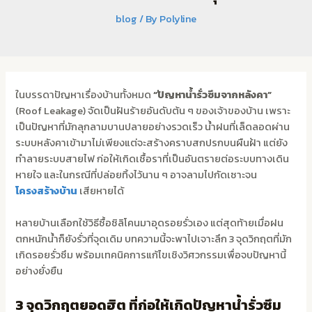
blog
/ By
Polyline
ในบรรดาปัญหาเรื่องบ้านทั้งหมด
“ปัญหาน้ำรั่วซึมจากหลังคา”
(Roof Leakage) จัดเป็นฝันร้ายอันดับต้น ๆ ของเจ้าของบ้าน เพราะ
เป็นปัญหาที่มักลุกลามบานปลายอย่างรวดเร็ว น้ำฝนที่เล็ดลอดผ่าน
ระบบหลังคาเข้ามาไม่เพียงแต่จะสร้างคราบสกปรกบนผืนฝ้า แต่ยัง
ทำลายระบบสายไฟ ก่อให้เกิดเชื้อราที่เป็นอันตรายต่อระบบทางเดิน
หายใจ และในกรณีที่ปล่อยทิ้งไว้นาน ๆ อาจลามไปกัดเซาะจน
โครงสร้างบ้าน
เสียหายได้
หลายบ้านเลือกใช้วิธีซื้อซิลิโคนมาอุดรอยรั่วเอง แต่สุดท้ายเมื่อฝน
ตกหนักน้ำก็ยังรั่วที่จุดเดิม บทความนี้จะพาไปเจาะลึก 3 จุดวิกฤตที่มัก
เกิดรอยรั่วซึม พร้อมเทคนิคการแก้ไขเชิงวิศวกรรมเพื่อจบปัญหานี้
อย่างยั่งยืน
3 จุดวิกฤตยอดฮิต ที่ก่อให้เกิดปัญหาน้ำรั่วซึม