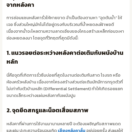
จากหลังคา
การซ่อมแซมหลังคารั่วให้หายขาด จำเป็นต้องตามหา “จุดต้นน้ำ” ให้
เจอ ซึ่งส่วนใหญ่มักไม่ได้อยู่ตรงกับบริเวณที่น้ำหยดลงฝ้าพอดี
เนื่องจากน้ำจะไหลตามความลาดเอียงของโครงสร้างเหล็กก่อนจะหา
ช่องหยดลงมา โดยจุดที่วิกฤตที่สุดมีดังนี้:
1. แนวรอยต่อระหว่างหลังคาต่อเติมกับผนังบ้าน
หลัก
นี่คือจุดที่เกิดการรั่วซึมบ่อยที่สุดในงานต่อเติมกันสาด โรงรถ หรือ
ห้องครัวหลังบ้าน เนื่องจากโครงสร้างส่วนต่อเติมมักมีการทรุดตัวที่
ไม่เท่ากับตัวบ้านหลัก (Differential Settlement) ทำให้เกิดรอยแยก
ขนาดเล็กระหว่างแผ่นหลังคากับผนังปูน
2. จุดยึดสกรูและน็อตเสื่อมสภาพ
หลังคาที่ผ่านการใช้งานมานานหลายปี จะต้องเผชิญกับสภาพแดด
และฝน ปะทะความร้อนจนเกิด
เสียงหลังคาลั่น
อยู่บ่อยครั้ง ส่งผลให้