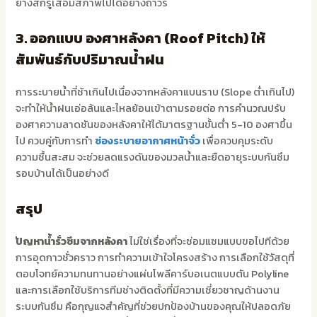
ยางสกรูเสื่อมสภาพไปได้อย่างถาวร
3. ออกแบบ องศาหลังคา (Roof Pitch) ให้
สัมพันธ์กับปริมาณน้ำฝน
การระบายน้ำที่ช้าเกินไปเนื่องจากหลังคาแบนราบ (Slope ต่ำเกินไป)
จะทำให้น้ำฝนเอ่อล้นและไหลย้อนเข้าตามรอยต่อ การคำนวณปรับ
องศาความลาดชันของหลังคาให้ได้มาตรฐานขั้นต่ำ 5-10 องศาขึ้น
ไป ควบคู่กับการทำ
ช่องระบายอากาศหน้าจั่ว
เพื่อควบคุมระดับ
ความชื้นสะสม จะช่วยลดแรงดันของมวลน้ำและยืดอายุระบบกันซึม
รอบบ้านได้เป็นอย่างดี
สรุป
ปัญหาน้ำรั่วซึมจากหลังคา
ไม่ใช่เรื่องที่จะซ่อมแซมแบบขอไปทีด้วย
การอุดกาวชั่วคราว การทำความเข้าใจโครงสร้าง การเลือกใช้วัสดุที่
ตอบโจทย์ความทนทานอย่างแผ่นโพลีคาร์บอเนตแบบตัน Polyline
และการเลือกใช้บริการทีมช่างติดตั้งที่มีความเชี่ยวชาญด้านงาน
ระบบกันซึม คือกุญแจสำคัญที่ช่วยปกป้องบ้านของคุณให้ปลอดภัย