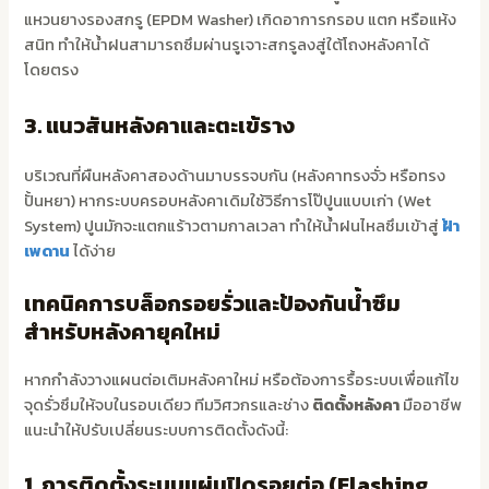
แหวนยางรองสกรู (EPDM Washer) เกิดอาการกรอบ แตก หรือแห้ง
สนิท ทำให้น้ำฝนสามารถซึมผ่านรูเจาะสกรูลงสู่ใต้โถงหลังคาได้
โดยตรง
3. แนวสันหลังคาและตะเข้ราง
บริเวณที่ผืนหลังคาสองด้านมาบรรจบกัน (หลังคาทรงจั่ว หรือทรง
ปั้นหยา) หากระบบครอบหลังคาเดิมใช้วิธีการโป๊ปูนแบบเก่า (Wet
System) ปูนมักจะแตกแร้าวตามกาลเวลา ทำให้น้ำฝนไหลซึมเข้าสู่
ฝ้า
เพดาน
ได้ง่าย
เทคนิคการบล็อกรอยรั่วและป้องกันน้ำซึม
สำหรับหลังคายุคใหม่
หากกำลังวางแผนต่อเติมหลังคาใหม่ หรือต้องการรื้อระบบเพื่อแก้ไข
จุดรั่วซึมให้จบในรอบเดียว ทีมวิศวกรและช่าง
ติดตั้งหลังคา
มืออาชีพ
แนะนำให้ปรับเปลี่ยนระบบการติดตั้งดังนี้:
1. การติดตั้งระบบแผ่นปิดรอยต่อ (Flashing