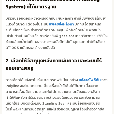
System) ที่ได้มาตรฐาน
บริเวณรอยต่อระหว่างผนังตึกกับแผ่นหลังคา ห้ามใช้เพียงซิลิโคนยา
แนวเด็ดขาด แต่ต้องใช้ระบบ
แฟลชชิ่งหลังคา
ปิดทับ โดยเทคนิค
ระดับมืออาชีพจะทำการตัดกรีดผนังปูนเพื่อฝังปีกแผ่นแฟลชชิ่ง
เข้าไปด้านในผนัง แล้วเซาะร่องยิงพียู sealant เกรดวิศวกรรม วิธีนี้จะ
ช่วยบล็อกน้ำฝนที่ไหลลงมาจากผนังตึกไม่ให้หลุดรอดเข้าใต้หลังคา
ได้ 100% แม้โครงสร้างจะขยับตัว
2. เลือกใช้วัสดุมุงหลังคาแผ่นยาว และระบบไร้
รอยเจาะสกรู
การเลือกใช้หลังคาโปร่งแสงเกรดพรีเมียมอย่าง
หลังคาโพลีตัน
จาก
Polyline จะช่วยลดความเสี่ยงเรื่องน้ำรั่วซึมได้ดีมาก เนื่องจาก
สามารถสั่งผลิตความยาวแผ่นได้ตามระยะลาดเอียงของหลังคา
ทำให้ผืนหลังคาไร้รอยต่อระหว่างแผ่นในแนวนอน และยังสามารถ
เลือกใช้ระบบติดตั้งแบบ Standing Seam (ระบบล็อกแผ่นจับยึด
โปรไฟล์) แทนการยิงสกรูทะลุแผ่น ช่วยตัดปัญหาเรื่องน้ำรั่วจากซีล