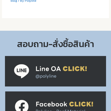
blog
/ By
Polyline
สอบถาม-สั่งซื้อสินค้า