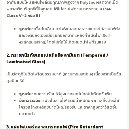
อาศัยสมัยใหม่ แผ่นโพลีตันคุณภาพสูงจาก Polyline ผลิตจากเม็ด
พลาสติกบริสุทธิ์ที่มีคุณสมบัติไม่ลามไฟตามมาตรฐาน
UL94
Class V-2 หรือ B1
จุดเด่น:
เมื่อสัมผัสเปลวไฟจะหลอมละลายแต่จะไม่ลามไฟต่อ
และจะดับลงเองเมื่อแยกออกจากแหล่งกำเนิดไฟ (Self-
extinguishing) โดยไม่ก่อให้เกิดหยดน้ำไฟที่รุนแรง
2. กระจกนิรภัยเทมเปอร์ หรือ ลามิเนต (Tempered /
Laminated Glass)
เป็นวัสดุที่ไม่ติดไฟโดยธรรมชาติ (Incombustible) เนื่องจากเป็นวัส
ดุอนินทรีย์
จุดเด่น:
ทนความร้อนได้สูงมากและไม่ก่อให้เกิดควันพิษ
ข้อควรระวัง:
แม้จะไม่ลามไฟ แต่มีน้ำหนักมหาศาลซึ่งต้องใช้
โครงสร้างเหล็กขนาดใหญ่รองรับ และราคาสูงกว่าวัสดุอื่น
หลายเท่า
3. แผ่นไฟเบอร์กลาสเกรดทนไฟ (Fire Retardant