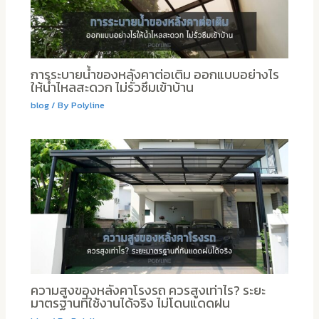
การระบายน้ำของหลังคาต่อเติม ออกแบบอย่างไร
ให้น้ำไหลสะดวก ไม่รั่วซึมเข้าบ้าน
blog
/ By
Polyline
ความสูงของหลังคาโรงรถ ควรสูงเท่าไร? ระยะ
มาตรฐานที่ใช้งานได้จริง ไม่โดนแดดฝน