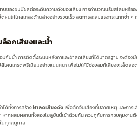
กระทบของฝนมีผลต่อระดับความดังของเสียง การคำนวณปรับสโลปหรือองศ
ม็ดฝนให้ไหลเทลงด้านล่างอย่างรวดเร็ว ลดการสะสมแรงกระแทกซ้ำ ๆ ณ 
บล็อกเสียงและน้ำ
ือนกับน้ำ การติดตั้งระบบหลังคาและฝ้าลดเสียงที่ได้มาตรฐาน จะต้อง
ิลิโคนเกรดพรีเมียมอย่างแน่นหนา เพื่อไม่ให้มีช่องลมที่เสียงจะเล็ดลอ
ได้ทั้งการสร้าง
ฝ้าลดเสียงดัง
เพื่อดักจับเสียงที่ปลายเหตุ และการเลื
ากผสมผสานทั้งสองโซลูชันนี้เข้าด้วยกัน ควบคู่กับการควบคุมงานติดตั
บในทุกฤดูกาล