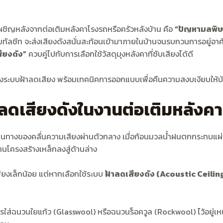
เผชิญหลังจากต่อเติมหลังคาโรงรถหรือครัวหลังบ้าน คือ
“ปัญหามลพิษ
ทัลชีท จะส่งเสียงดังสนั่นสะท้อนเข้ามาภายในบ้านจนรบกวนการอยู่อาศ
ียงดัง”
ควบคู่ไปกับการเลือกใช้วัสดุมุงหลังคาที่ซับเสียงได้ดี
ระบบฝ้าลดเสียง พร้อมเทคนิคการออกแบบเพื่อคืนความสงบเงียบให้
ดเสียงดังในงานต่อเติมหลังคา
ดินทางของคลื่นความเสียงผ่านตัวกลาง เมื่อก้อนมวลน้ำฝนตกกระทบแผ่น
านโครงสร้างเหล็กลงสู่ด้านล่าง
พียงเล็กน้อย แต่หากเลือกใช้ระบบ
ฝ้าลดเสียงดัง (Acoustic Ceilin
ใส่ฉนวนใยแก้ว (Glasswool) หรือฉนวนร็อควูล (Rockwool) ไว้อยู่เหนือ