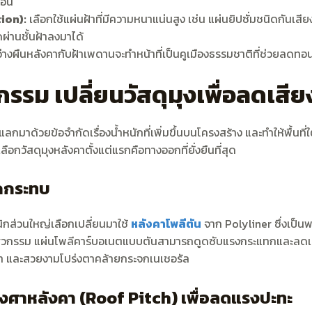
้อน
ion):
เลือกใช้แผ่นฝ้าที่มีความหนาแน่นสูง เช่น แผ่นยิปซั่มชนิดกันเส
ดผ่านชั้นฝ้าลงมาได้
่างผืนหลังคากับฝ้าเพดานจะทำหน้าที่เป็นคูเมืองธรรมชาติที่ช่วยลดทอ
รม เปลี่ยนวัสดุมุงเพื่อลดเสียง
กมาด้วยข้อจำกัดเรื่องน้ำหนักที่เพิ่มขึ้นบนโครงสร้าง และทำให้พื้นที่ใต
กวัสดุมุงหลังคาตั้งแต่แรกคือทางออกที่ยั่งยืนที่สุด
ตกกระทบ
นิกส่วนใหญ่เลือกเปลี่ยนมาใช้
หลังคาโพลีตัน
จาก Polyliner ซึ่งเป็น
ศวกรรม แผ่นโพลีคาร์บอเนตแบบตันสามารถดูดซับแรงกระแทกและลดเสี
ลกว่า และสวยงามโปร่งตาคล้ายกระจกเนเชอรัล
ศาหลังคา (Roof Pitch) เพื่อลดแรงปะทะ